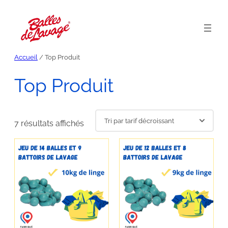
Aller
au
contenu
Accueil
/ Top Produit
Top Produit
Trié
7 résultats affichés
par
prix
décroissant