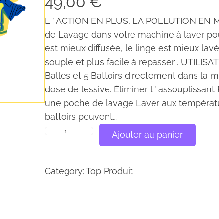
49,00
€
L ’ ACTION EN PLUS, LA POLLUTION EN MOI
de Lavage dans votre machine à laver pour 
est mieux diffusée, le linge est mieux lav
souple et plus facile à repasser . UTILISA
Balles et 5 Battoirs directement dans la 
dose de lessive. Éliminer l ’ assouplissant
une poche de lavage Laver aux températur
battoirs peuvent…
q
Ajouter au panier
u
a
Category:
Top Produit
n
t
i
t