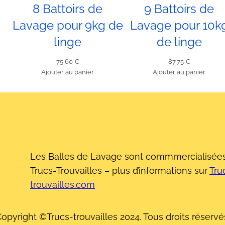
8 Battoirs de
9 Battoirs de
t
5
Lavage pour 9kg de
Lavage pour 10k
B
linge
de linge
a
75,60
€
87,75
€
t
Ajouter au panier
Ajouter au panier
t
o
i
r
s
d
Les Balles de Lavage sont commmercialisées
e
Trucs-Trouvailles – plus d’informations sur
Tru
L
trouvailles.com
a
v
opyright ©Trucs-trouvailles 2024. Tous droits réservé
a