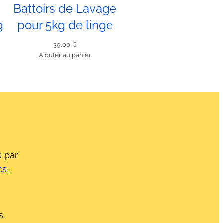
Battoirs de Lavage
g
pour 5kg de linge
39,00
€
Ajouter au panier
 par
cs-
s.