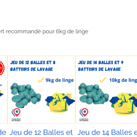
é
d
e
J
vert recommandé pour 6kg de linge
e
u
d
e
8
B
a
l
l
e
s
de
Jeu de 12 Balles et
Jeu de 14 Balles 
e